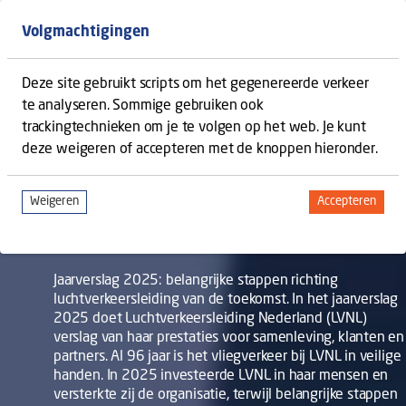
Back to homepage
Open s
Volgmachtigingen
Deze site gebruikt scripts om het gegenereerde verkeer
te analyseren. Sommige gebruiken ook
MENU
OPEN CONTENT NAVIGATION
trackingtechnieken om je te volgen op het web. Je kunt
deze weigeren of accepteren met de knoppen hieronder.
JAARVERSLAG 2025
Weigeren
Accepteren
tracking scripts
tracking sc
Al 96 jaar is het vliegverkeer bij LVNL in veilige
handen.
Jaarverslag 2025: belangrijke stappen richting
luchtverkeersleiding van de toekomst. In het jaarverslag
2025 doet Luchtverkeersleiding Nederland (LVNL)
verslag van haar prestaties voor samenleving, klanten en
partners. Al 96 jaar is het vliegverkeer bij LVNL in veilige
handen. In 2025 investeerde LVNL in haar mensen en
versterkte zij de organisatie, terwijl belangrijke stappen