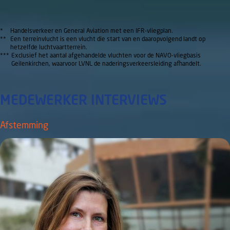
*
Handelsverkeer en General Aviation met een IFR-vliegplan.
**
Een terreinvlucht is een vlucht die start van en daaropvolgend landt op
hetzelfde luchtvaartterrein.
***
Exclusief het aantal afgehandelde vluchten voor de NAVO-vliegbasis
Geilenkirchen, waarvoor LVNL de naderingsverkeersleiding afhandelt.
MEDEWERKER INTERVIEWS
Afstemming