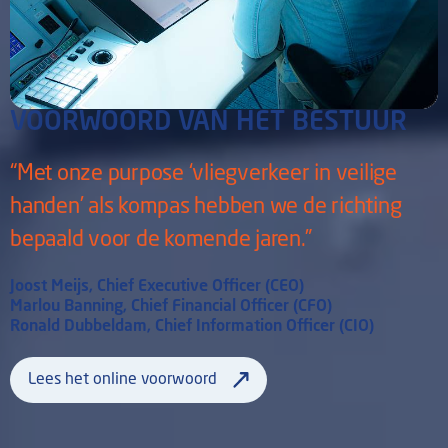
VOORWOORD VAN HET BESTUUR
“Met onze purpose ‘vliegverkeer in veilige
handen’ als kompas hebben we de richting
bepaald voor de komende jaren.”
Joost Meijs, Chief Executive Officer (CEO)
Marlou Banning, Chief Financial Officer (CFO)
Ronald Dubbeldam, Chief Information Officer (CIO)
Lees het online voorwoord