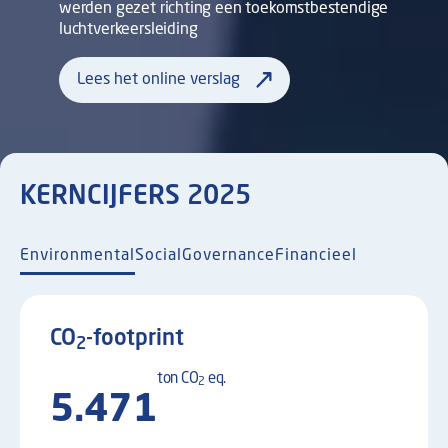
werden gezet richting een toekomstbestendige
luchtverkeersleiding
Lees het online verslag
KERNCIJFERS 2025
Environmental
Social
Governance
Financieel
CO
-footprint
2
ton
CO
eq.
2
5.471