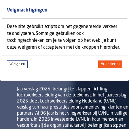
Back to homepage
Open s
Volgmachtigingen
Deze site gebruikt scripts om het gegenereerde verkeer
te analyseren. Sommige gebruiken ook
MENU
OPEN CONTENT NAVIGATION
trackingtechnieken om je te volgen op het web. Je kunt
deze weigeren of accepteren met de knoppen hieronder.
JAARVERSLAG 2025
Weigeren
Accepteren
tracking scripts
tracking sc
Al 96 jaar is het vliegverkeer bij LVNL in veilige
handen.
Jaarverslag 2025: belangrijke stappen richting
luchtverkeersleiding van de toekomst. In het jaarverslag
2025 doet Luchtverkeersleiding Nederland (LVNL)
verslag van haar prestaties voor samenleving, klanten en
partners. Al 96 jaar is het vliegverkeer bij LVNL in veilige
handen. In 2025 investeerde LVNL in haar mensen en
versterkte zij de organisatie, terwijl belangrijke stappen