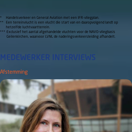
*
Handelsverkeer en General Aviation met een IFR-vliegplan.
**
Een terreinvlucht is een vlucht die start van en daaropvolgend landt op
hetzelfde luchtvaartterrein.
***
Exclusief het aantal afgehandelde vluchten voor de NAVO-vliegbasis
Geilenkirchen, waarvoor LVNL de naderingsverkeersleiding afhandelt.
MEDEWERKER INTERVIEWS
Afstemming