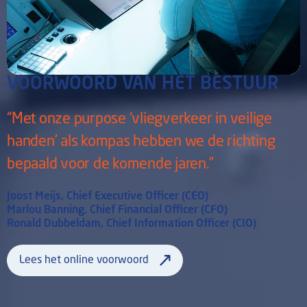
VOORWOORD VAN HET BESTUUR
“Met onze purpose ‘vliegverkeer in veilige
handen’ als kompas hebben we de richting
bepaald voor de komende jaren.”
Joost Meijs, Chief Executive Officer (CEO)
Marlou Banning, Chief Financial Officer (CFO)
Ronald Dubbeldam, Chief Information Officer (CIO)
Lees het online voorwoord