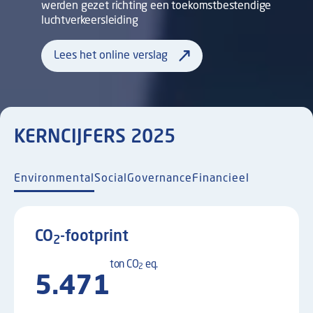
werden gezet richting een toekomstbestendige
luchtverkeersleiding
Lees het online verslag
KERNCIJFERS 2025
Environmental
Social
Governance
Financieel
CO
-footprint
2
ton
CO
eq.
2
5.471